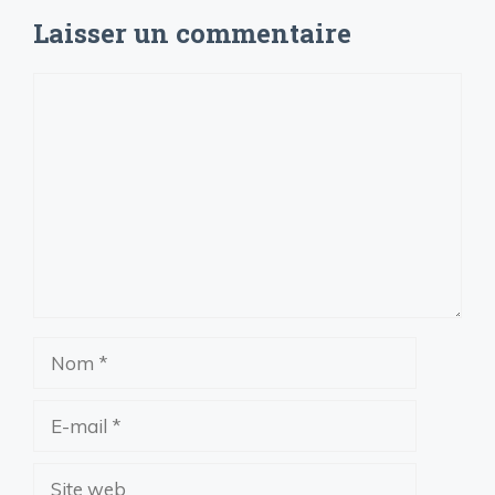
Laisser un commentaire
Commentaire
Nom
E-
mail
Site