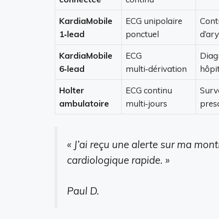
KardiaMobile
ECG unipolaire
Cont
1‑lead
ponctuel
d’ar
KardiaMobile
ECG
Diagn
6‑lead
multi‑dérivation
hôpi
Holter
ECG continu
Surv
ambulatoire
multi‑jours
presc
« J’ai reçu une alerte sur ma mon
cardiologique rapide. »
Paul D.