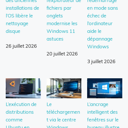
des anciennes
l’explorateur de
redémarrage
installations de
fichiers par
en mode sans
l’OS libère le
onglets
échec de
nettoyage
modernise les
l’ordinateur
disque
Windows 11
aide le
astuces
dépannage
26 juillet 2026
Windows
20 juillet 2026
3 juillet 2026
L’exécution de
Le
L’ancrage
distributions
téléchargemen
intelligent des
comme
t via le centre
fenêtres sur le
Ubuntu en
Windows
bureau illustre